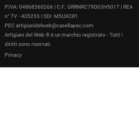
P.IVA: 04868360266 | C.F.: GRRNRC79D03H501T | REA
n° TV - 405255 | SDI: M5UXCR1
PEC
artigianidelweb@casellapec.com
Artigiani del Web ® è un marchio registrato - Tutti i
diritti sono riservati
Privacy