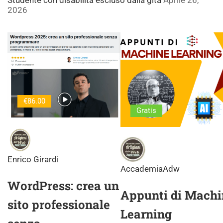
Studente con disabilità escluso dalla gita
Aprile 26,
2026
€86.00
Gratis
Enrico Girardi
AccademiaAdw
WordPress: crea un
Appunti di Machi
sito professionale
Learning