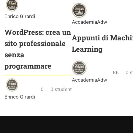
Enrico Girardi
AccademiaAdw
WordPress: crea un
Appunti di Machi
sito professionale
Learning
senza
programmare
86
0
s
AccademiaAdw
0
0
student
Enrico Girardi