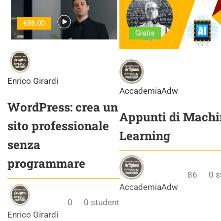
€86.00
Gratis
Enrico Girardi
AccademiaAdw
WordPress: crea un
Appunti di Machi
sito professionale
Learning
senza
programmare
86
0
s
AccademiaAdw
0
0
student
Enrico Girardi