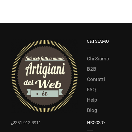
CHI SIAMO
Chi Siamo
B2B
Contatti
FAQ
Help
Blog
NEGOZIO
351 913 8911