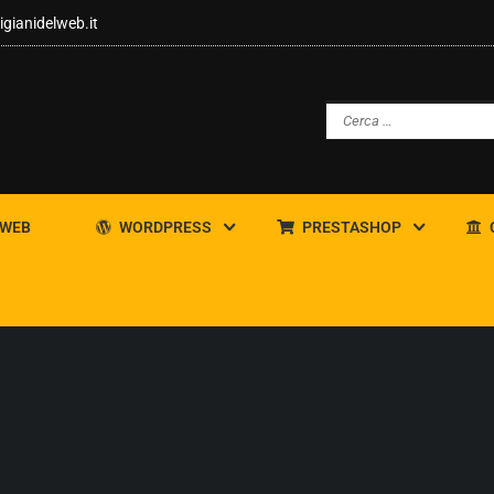
igianidelweb.it
 WEB
WORDPRESS
PRESTASHOP