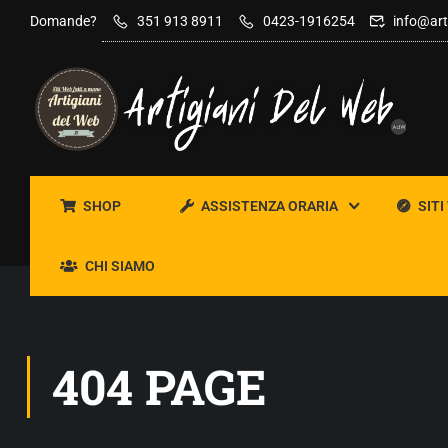
Domande?
351 913 8911
0423-1916254
info@art
SHOP
ASSISTENZA ORARIA
SITI
CHI SIAMO
404 PAGE