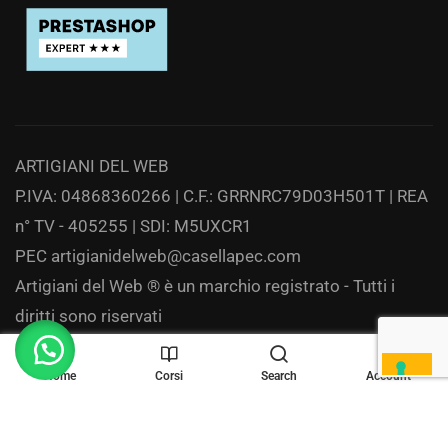
ARTIGIANI DEL WEB
P.IVA: 04868360266 | C.F.: GRRNRC79D03H501T | REA
n° TV - 405255 | SDI: M5UXCR1
PEC
artigianidelweb@casellapec.com
Artigiani del Web ® è un marchio registrato - Tutti i
diritti sono riservati
Privacy
Home
Corsi
Search
Account