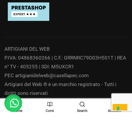
ARTIGIANI DEL WEB
P.IVA: 04868360266 | C.F.: GRRNRC79D03H501T | REA
n° TV - 405255 | SDI: M5UXCR1
PEC
artigianidelweb@casellapec.com
Artigiani del Web ® è un marchio registrato - Tutti i
diritti sono riservati
Privacy
Home
Corsi
Search
Account