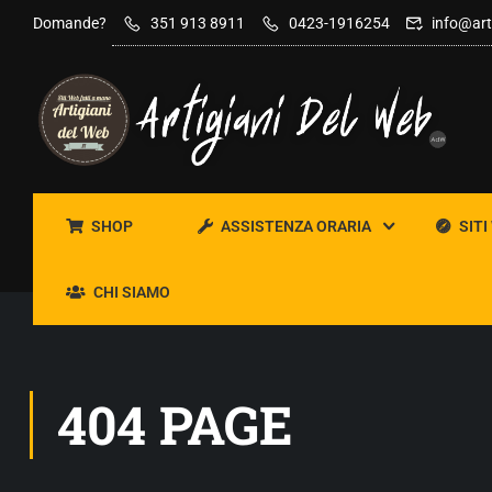
Domande?
351 913 8911
0423-1916254
info@art
SHOP
ASSISTENZA ORARIA
SITI
CHI SIAMO
404 PAGE