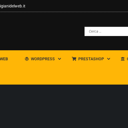
igianidelweb.it
 WEB
WORDPRESS
PRESTASHOP