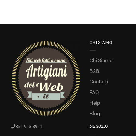
CHI SIAMO
Chi Siamo
B2B
Contatti
FAQ
Help
Blog
NEGOZIO
351 913 8911