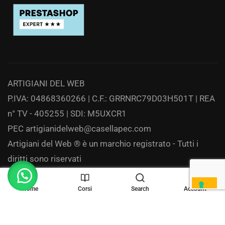
ARTIGIANI DEL WEB
P.IVA: 04868360266 | C.F.: GRRNRC79D03H501T | REA
n° TV - 405255 | SDI: M5UXCR1
PEC
artigianidelweb@casellapec.com
Artigiani del Web ® è un marchio registrato - Tutti i
diritti sono riservati
Privacy
Home
Corsi
Search
Account