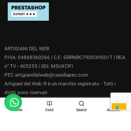
ARTIGIANI DEL WEB
P.IVA: 04868360266 | C.F.: GRRNRC79D03H501T | REA
n° TV - 405255 | SDI: M5UXCR1
PEC
artigianidelweb@casellapec.com
Artigiani del Web ® è un marchio registrato - Tutti i
diritti sono riservati
Privacy
Home
Corsi
Search
Account