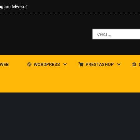
igianidelweb.it
 WEB
WORDPRESS
PRESTASHOP