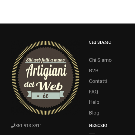
CHI SIAMO
Chi Siamo
B2B
Contatti
FAQ
Help
Blog
NEGOZIO
351 913 8911