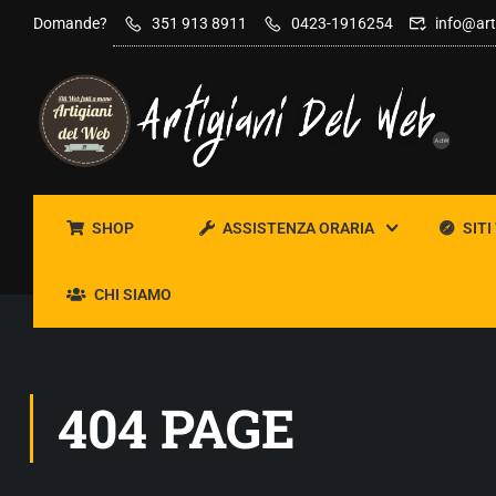
Domande?
351 913 8911
0423-1916254
info@art
SHOP
ASSISTENZA ORARIA
SITI
CHI SIAMO
404 PAGE