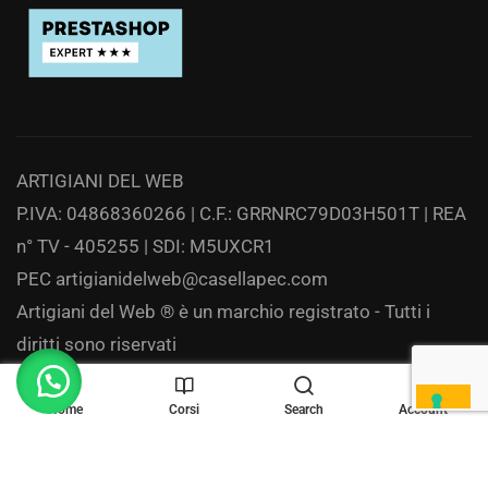
ARTIGIANI DEL WEB
P.IVA: 04868360266 | C.F.: GRRNRC79D03H501T | REA
n° TV - 405255 | SDI: M5UXCR1
PEC
artigianidelweb@casellapec.com
Artigiani del Web ® è un marchio registrato - Tutti i
diritti sono riservati
Privacy
Home
Corsi
Search
Account