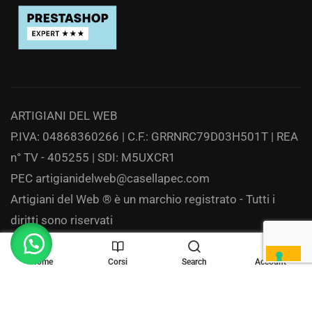
ARTIGIANI DEL WEB
P.IVA: 04868360266 | C.F.: GRRNRC79D03H501T | REA
n° TV - 405255 | SDI: M5UXCR1
PEC
artigianidelweb@casellapec.com
Artigiani del Web ® è un marchio registrato - Tutti i
diritti sono riservati
Privacy
Home
Corsi
Search
Account