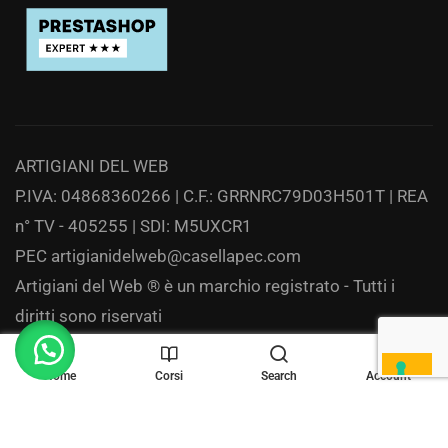
ARTIGIANI DEL WEB
P.IVA: 04868360266 | C.F.: GRRNRC79D03H501T | REA
n° TV - 405255 | SDI: M5UXCR1
PEC
artigianidelweb@casellapec.com
Artigiani del Web ® è un marchio registrato - Tutti i
diritti sono riservati
Privacy
Home
Corsi
Search
Account