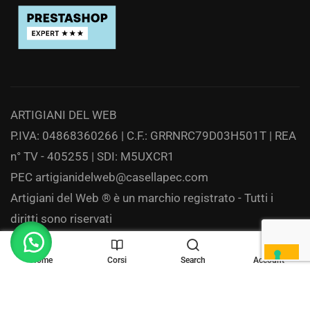
ARTIGIANI DEL WEB
P.IVA: 04868360266 | C.F.: GRRNRC79D03H501T | REA
n° TV - 405255 | SDI: M5UXCR1
PEC
artigianidelweb@casellapec.com
Artigiani del Web ® è un marchio registrato - Tutti i
diritti sono riservati
Privacy
Home
Corsi
Search
Account