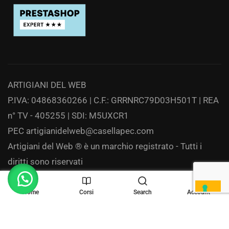
ARTIGIANI DEL WEB
P.IVA: 04868360266 | C.F.: GRRNRC79D03H501T | REA
n° TV - 405255 | SDI: M5UXCR1
PEC
artigianidelweb@casellapec.com
Artigiani del Web ® è un marchio registrato - Tutti i
diritti sono riservati
Privacy
Home
Corsi
Search
Account