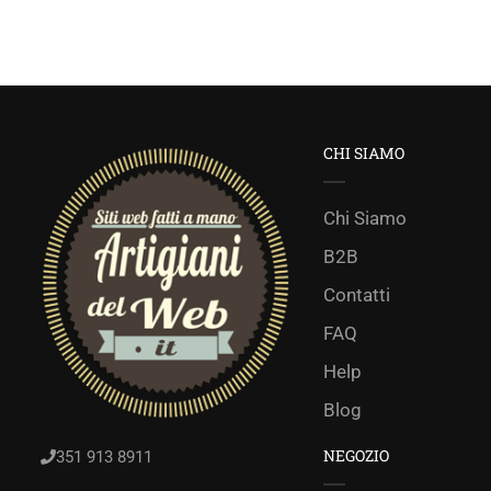
CHI SIAMO
Chi Siamo
B2B
Contatti
FAQ
Help
Blog
NEGOZIO
351 913 8911