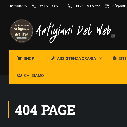
Domande?
351 913 8911
0423-1916254
info@art
SHOP
ASSISTENZA ORARIA
SITI
CHI SIAMO
404 PAGE