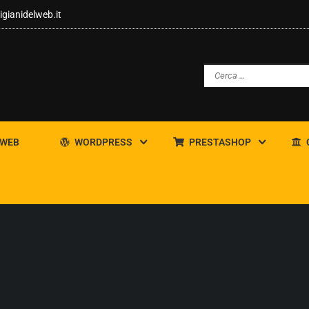
igianidelweb.it
 WEB
WORDPRESS
PRESTASHOP