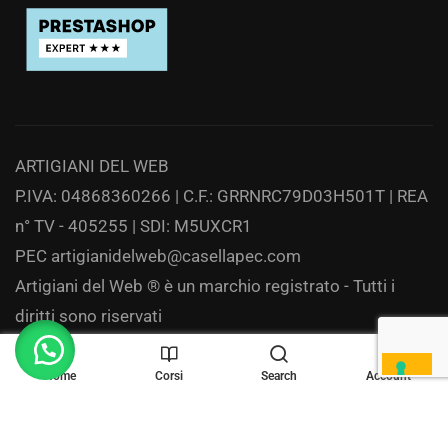
ARTIGIANI DEL WEB
P.IVA: 04868360266 | C.F.: GRRNRC79D03H501T | REA
n° TV - 405255 | SDI: M5UXCR1
PEC
artigianidelweb@casellapec.com
Artigiani del Web ® è un marchio registrato - Tutti i
diritti sono riservati
Privacy
Home
Corsi
Search
Account