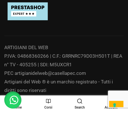
ARTIGIANI DEL WEB
P.IVA: 04868360266 | C.F.: GRRNRC79D03H501T | REA
n° TV - 405255 | SDI: M5UXCR1
PEC
artigianidelweb@casellapec.com
Artigiani del Web ® è un marchio registrato - Tutti i
diritti sono riservati
Privacy
Home
Corsi
Search
Account