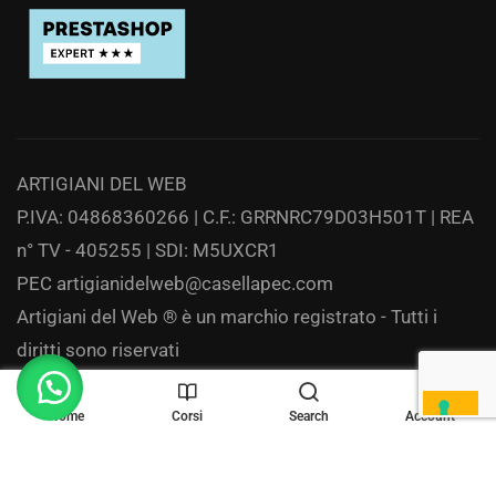
ARTIGIANI DEL WEB
P.IVA: 04868360266 | C.F.: GRRNRC79D03H501T | REA
n° TV - 405255 | SDI: M5UXCR1
PEC
artigianidelweb@casellapec.com
Artigiani del Web ® è un marchio registrato - Tutti i
diritti sono riservati
Privacy
Home
Corsi
Search
Account