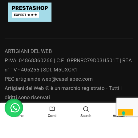
ARTIGIANI DEL WEB
P.IVA: 04868360266 | C.F.: GRRNRC79D03H501T | REA
n° TV - 405255 | SDI: M5UXCR1
PEC
artigianidelweb@casellapec.com
Artigiani del Web ® è un marchio registrato - Tutti i
diritti sono riservati
Privacy
Home
Corsi
Search
Account