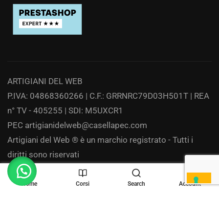
ARTIGIANI DEL WEB
P.IVA: 04868360266 | C.F.: GRRNRC79D03H501T | REA
n° TV - 405255 | SDI: M5UXCR1
PEC
artigianidelweb@casellapec.com
Artigiani del Web ® è un marchio registrato - Tutti i
diritti sono riservati
Privacy
Home
Corsi
Search
Account