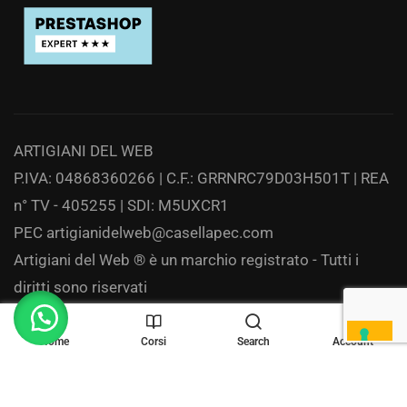
ARTIGIANI DEL WEB
P.IVA: 04868360266 | C.F.: GRRNRC79D03H501T | REA
n° TV - 405255 | SDI: M5UXCR1
PEC
artigianidelweb@casellapec.com
Artigiani del Web ® è un marchio registrato - Tutti i
diritti sono riservati
Privacy
Home
Corsi
Search
Account