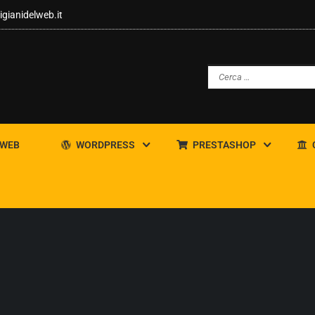
igianidelweb.it
 WEB
WORDPRESS
PRESTASHOP