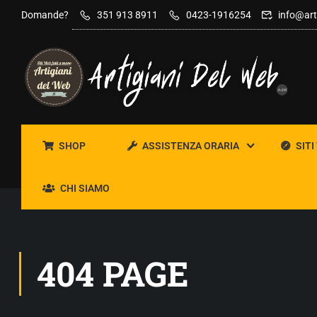
Domande?
351 913 8911
0423-1916254
info@art
SHOP
ASSISTENZA ORARIA
SITI
CHI SIAMO
404 PAGE