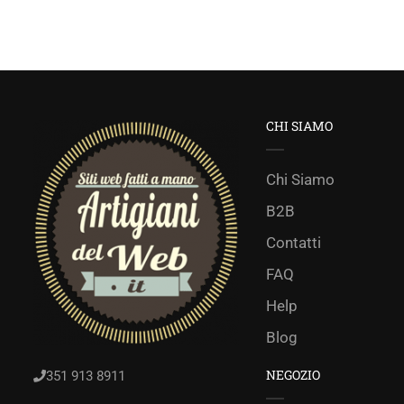
CHI SIAMO
Chi Siamo
B2B
Contatti
FAQ
Help
Blog
NEGOZIO
351 913 8911