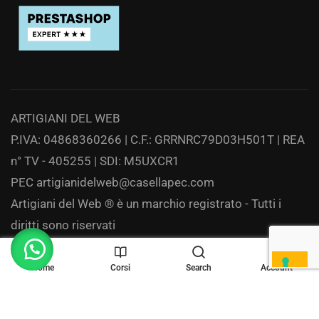
ARTIGIANI DEL WEB
P.IVA: 04868360266 | C.F.: GRRNRC79D03H501T | REA
n° TV - 405255 | SDI: M5UXCR1
PEC
artigianidelweb@casellapec.com
Artigiani del Web ® è un marchio registrato - Tutti i
diritti sono riservati
Privacy
Home
Corsi
Search
Account