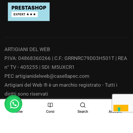
ARTIGIANI DEL WEB
P.IVA: 04868360266 | C.F.: GRRNRC79D03H501T | REA
n° TV - 405255 | SDI: M5UXCR1
PEC
artigianidelweb@casellapec.com
Artigiani del Web ® è un marchio registrato - Tutti i
diritti sono riservati
Privacy
Home
Corsi
Search
Account