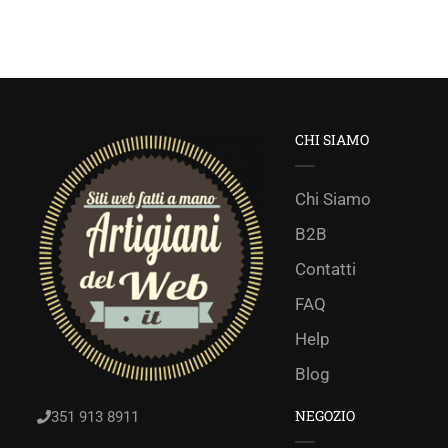
CHI SIAMO
Chi Siamo
B2B
Contatti
FAQ
Help
Blog
NEGOZIO
351 913 8911