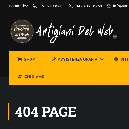
Domande?
351 913 8911
0423-1916254
info@art
SHOP
ASSISTENZA ORARIA
SITI
CHI SIAMO
404 PAGE