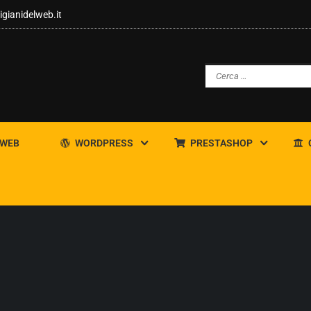
igianidelweb.it
 WEB
WORDPRESS
PRESTASHOP