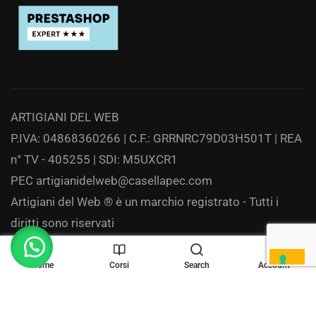
ARTIGIANI DEL WEB
P.IVA: 04868360266 | C.F.: GRRNRC79D03H501T | REA
n° TV - 405255 | SDI: M5UXCR1
PEC
artigianidelweb@casellapec.com
Artigiani del Web ® è un marchio registrato - Tutti i
diritti sono riservati
Privacy
Home
Corsi
Search
Account