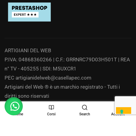
ARTIGIANI DEL WEB
P.IVA: 04868360266 | C.F.: GRRNRC79D03H501T | REA
n° TV - 405255 | SDI: M5UXCR1
PEC
artigianidelweb@casellapec.com
Artigiani del Web ® è un marchio registrato - Tutti i
diritti sono riservati
Privacy
Home
Corsi
Search
Account