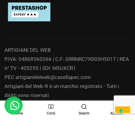
ARTIGIANI DEL WEB
P.IVA: 04868360266 | C.F.: GRRNRC79D03H501T | REA
n° TV - 405255 | SDI: M5UXCR1
PEC
artigianidelweb@casellapec.com
Artigiani del Web ® è un marchio registrato - Tutti i
diritti sono riservati
Privacy
Home
Corsi
Search
Account