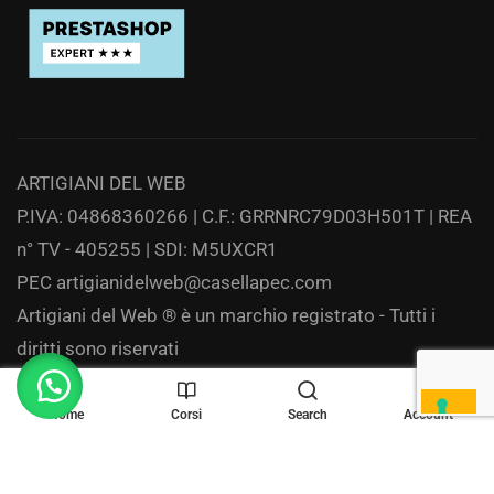
ARTIGIANI DEL WEB
P.IVA: 04868360266 | C.F.: GRRNRC79D03H501T | REA
n° TV - 405255 | SDI: M5UXCR1
PEC
artigianidelweb@casellapec.com
Artigiani del Web ® è un marchio registrato - Tutti i
diritti sono riservati
Privacy
Home
Corsi
Search
Account