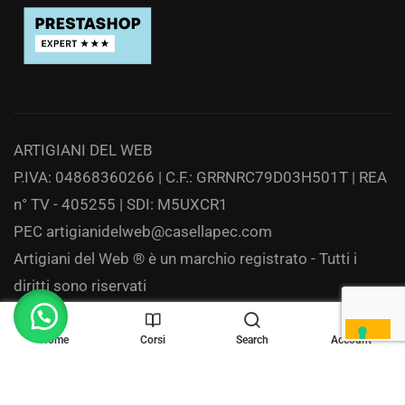
ARTIGIANI DEL WEB
P.IVA: 04868360266 | C.F.: GRRNRC79D03H501T | REA
n° TV - 405255 | SDI: M5UXCR1
PEC
artigianidelweb@casellapec.com
Artigiani del Web ® è un marchio registrato - Tutti i
diritti sono riservati
Privacy
Home
Corsi
Search
Account