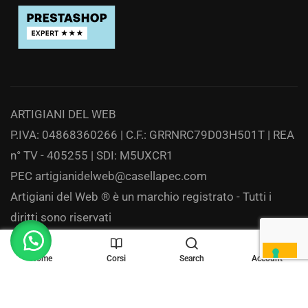
ARTIGIANI DEL WEB
P.IVA: 04868360266 | C.F.: GRRNRC79D03H501T | REA
n° TV - 405255 | SDI: M5UXCR1
PEC
artigianidelweb@casellapec.com
Artigiani del Web ® è un marchio registrato - Tutti i
diritti sono riservati
Privacy
Home
Corsi
Search
Account