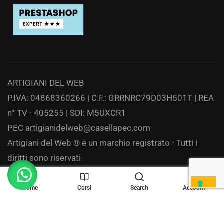
ARTIGIANI DEL WEB
P.IVA: 04868360266 | C.F.: GRRNRC79D03H501T | REA
n° TV - 405255 | SDI: M5UXCR1
PEC
artigianidelweb@casellapec.com
Artigiani del Web ® è un marchio registrato - Tutti i
diritti sono riservati
Privacy
Home
Corsi
Search
Account